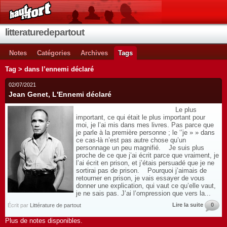
litteraturedepartout
Notes
Catégories
Archives
Tags
Tag > dans l’ennemi déclaré
02/07/2021
Jean Genet, L'Ennemi déclaré
Le plus
important, ce qui était le plus important pour
moi, je l’ai mis dans mes livres. Pas parce que
je parle à la première personne ; le ‘’je » » dans
ce cas-là n’est pas autre chose qu’un
personnage un peu magnifié. Je suis plus
proche de ce que j’ai écrit parce que vraiment, je
l’ai écrit en prison, et j’étais persuadé que je ne
sortirai pas de prison. Pourquoi j’aimais de
retourner en prison, je vais essayer de vous
donner une explication, qui vaut ce qu’elle vaut,
je ne sais pas. J’ai l’ompression que vers la...
Lire la suite
0
Écrit par
Littérature de partout
Plus de notes disponibles.