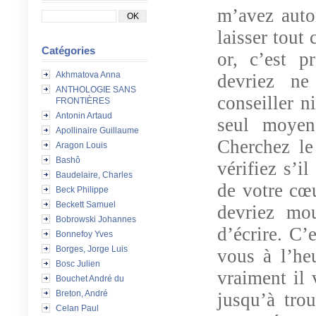
m’avez autor
laisser tout
Catégories
or, c’est 
Akhmatova Anna
devriez ne
ANTHOLOGIE SANS
conseiller n
FRONTIÈRES
Antonin Artaud
seul moyen
Apollinaire Guillaume
Cherchez le
Aragon Louis
Bashô
vérifiez s’i
Baudelaire, Charles
de votre cœu
Beck Philippe
Beckett Samuel
devriez mou
Bobrowski Johannes
d’écrire. C’
Bonnefoy Yves
Borges, Jorge Luis
vous à l’heu
Bosc Julien
vraiment il
Bouchet André du
Breton, André
jusqu’à tro
Celan Paul