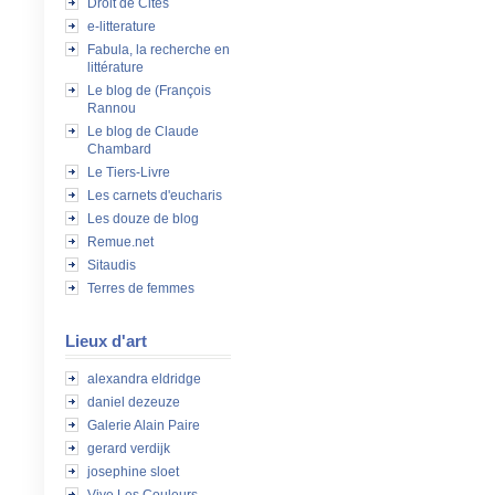
Droit de Cités
e-litterature
Fabula, la recherche en
littérature
Le blog de (François
Rannou
Le blog de Claude
Chambard
Le Tiers-Livre
Les carnets d'eucharis
Les douze de blog
Remue.net
Sitaudis
Terres de femmes
Lieux d'art
alexandra eldridge
daniel dezeuze
Galerie Alain Paire
gerard verdijk
josephine sloet