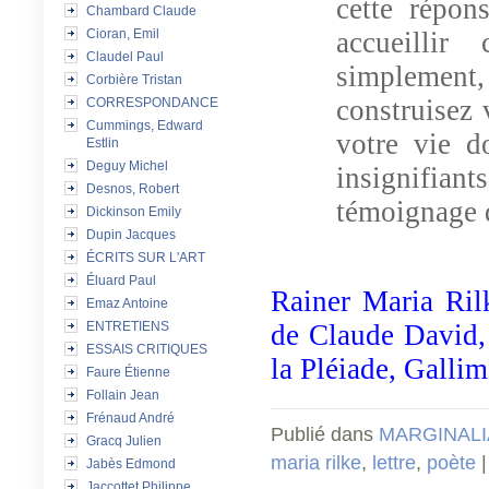
cette répon
Chambard Claude
Cioran, Emil
accueillir
Claudel Paul
simplement,
Corbière Tristan
construisez 
CORRESPONDANCE
Cummings, Edward
votre vie do
Estlin
Deguy Michel
insignifian
Desnos, Robert
témoignage d
Dickinson Emily
Dupin Jacques
ÉCRITS SUR L'ART
Éluard Paul
Rainer Maria Ri
Emaz Antoine
ENTRETIENS
de Claude David
ESSAIS CRITIQUES
la Pléiade, Gallim
Faure Étienne
Follain Jean
Frénaud André
Publié dans
MARGINALI
Gracq Julien
maria rilke
,
lettre
,
poète
Jabès Edmond
Jaccottet Philippe