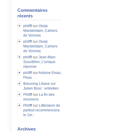
Commentaires
récents
philfff
sur
Ossip
Mandelstam, Cahiers
de Voronej
philfff
sur
Ossip
Mandelstam, Cahiers
de Voronej
philfff
sur
Jean-Marc
Sourdillon, L'unique
réponse
philfff
sur
Antoine Emaz,
Peau
Breuning Liliane
sur
Julien Bosc : entretien
Philfff
sur
La fin des
moissons
Philfff
sur
Littérature de
partout recommencera
le 1er...
Archives