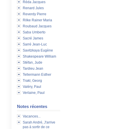
Réda Jacques
Renard Jules
Reverdy Pierre
Rilke Rainer Maria
Roubaud Jacques
Saba Umberto
Sacré James
Sarré Jean-Luc
Savitzkaya Eugène
Shakespeare William
Stéfan, Jude
Tardieu Jean
Tellermann Esther
Trakl, Georg
Valéry, Paul
Verlaine, Paul
Notes récentes
Vacances...
Sarah André, J'arrive
pas à sortir de ce