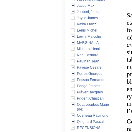
Jacob Max
Joubert, Joseph
Sa
Joyce James
ét
Kafka Franz
fo
Leiris Michel
dé
Lowry Malcolm
MARGINALIA
a
Michaux Henri
si
Noël Bernard
ta
Paulhan Jean
nu
Pavese Cesare
pr
Perros Georges
Pessoa Fernando
bl
Ponge Francis
en
Prévert Jacques
ry
Prigent Christian
mo
Quatrebarbes Marie
(de)
l’
Queneau Raymond
Ce
Quignard Pascal
ra
RECENSIONS