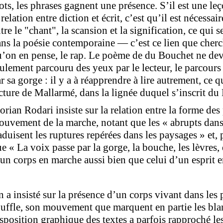
ts, les phrases gagnent une présence. S’il est une leç
 relation entre diction et écrit, c’est qu’il est nécessai
tre le "chant", la scansion et la signification, ce qui
ns la poésie contemporaine — c’est ce lien que cherc
’on en pense, le rap. Le poème de du Bouchet ne devr
ulement parcouru des yeux par le lecteur, le parcours
r sa gorge : il y a à réapprendre à lire autrement, ce 
cture de Mallarmé, dans la lignée duquel s’inscrit du
orian Rodari insiste sur la relation entre la forme des
uvement de la marche, notant que les « abrupts dans
aduisent les ruptures repérées dans les paysages » et,
e « La voix passe par la gorge, la bouche, les lèvres, 
un corps en marche aussi bien que celui d’un esprit e
 a insisté sur la présence d’un corps vivant dans les
uffle, son mouvement que marquent en partie les bla
sposition graphique des textes a parfois rapproché le