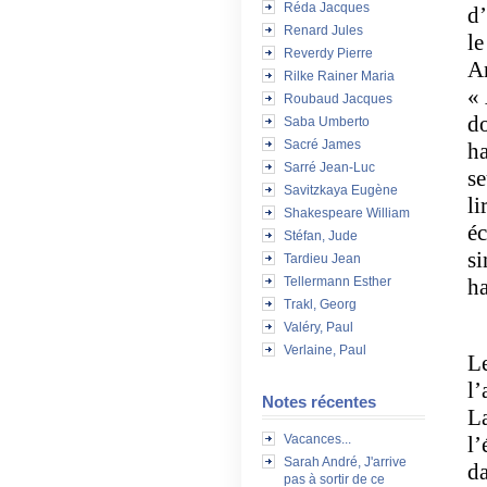
Réda Jacques
d’
Renard Jules
le
Reverdy Pierre
An
Rilke Rainer Maria
« 
Roubaud Jacques
do
Saba Umberto
Sacré James
ha
Sarré Jean-Luc
se
Savitzkaya Eugène
li
Shakespeare William
éc
Stéfan, Jude
si
Tardieu Jean
Tellermann Esther
ha
Trakl, Georg
Valéry, Paul
Verlaine, Paul
Le
l’
Notes récentes
La
Vacances...
l’
Sarah André, J'arrive
da
pas à sortir de ce