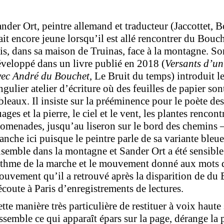
nder Ort, peintre allemand et traducteur (Jaccottet,
ait encore jeune lorsqu’il est allé rencontrer du Bouc
is, dans sa maison de Truinas, face à la montagne. S
veloppé dans un livre publié en 2018 (
Versants d’un
vec André du Bouchet
, Le Bruit du temps) introduit l
ngulier atelier d’écriture où des feuilles de papier 
bleaux. Il insiste sur la prééminence pour le poète des
ages et la pierre, le ciel et le vent, les plantes rencon
omenades, jusqu’au liseron sur le bord des chemins —
anche ici puisque le peintre parle de sa variante bleue
semble dans la montagne et Sander Ort a été sensible a
thme de la marche et le mouvement donné aux mots da
uvement qu’il a retrouvé après la disparition de du 
écoute à Paris d’enregistrements de lectures.
tte manière très particulière de restituer à voix haut
ssemble ce qui apparaît épars sur la page, dérange la