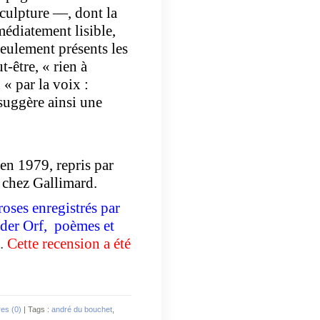
culpture —, dont la
médiatement lisible,
seulement présents les
-être, « rien à
« par la voix :
suggère ainsi une
en 1979, repris par
e chez Gallimard.
roses enregistrés par
nder Orf,
poèmes et
.
Cette recension a été
es (0)
| Tags :
andré du bouchet
,