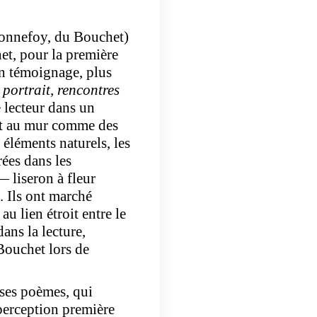
 Bonnefoy, du Bouchet)
het, pour la première
on témoignage, plus
 portrait, rencontres
e lecteur dans un
sont au mur comme des
 éléments naturels, les
trées dans les
 liseron à fleur
. Ils ont marché
u lien étroit entre le
ns la lecture,
Bouchet lors de
e ses poèmes, qui
 perception première