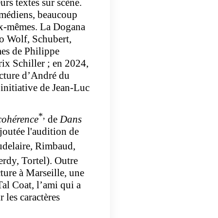
urs textes sur scène.
comédiens, beaucoup
eux-mêmes. La Dogana
go Wolf, Schubert,
es de Philippe
prix Schiller ; en 2024,
lecture d’André du
’initiative de Jean-Luc
*,
cohérence
de
Dans
ajoutée l'audition de
udelaire, Rimbaud,
erdy, Tortel). Outre
ture à Marseille, une
Tal Coat, l’ami qui a
r les caractères