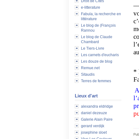
Droit de Cités
— 
e-litterature
vo
Fabula, la recherche en
littérature
c’
Le blog de (François
mo
Rannou
co
Le blog de Claude
Chambard
l’
Le Tiers-Livre
au
Les carnets d'eucharis
Les douze de blog
Remue.net
* 
Sitaudis
Fa
Terres de femmes
A
Lieux d'art
l’
pr
alexandra eldridge
p
daniel dezeuze
Galerie Alain Paire
gerard verdijk
josephine sloet
Pub