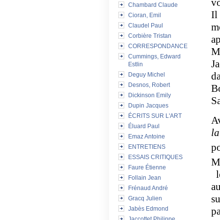
vo
Chambard Claude
Il
Cioran, Emil
mo
Claudel Paul
Corbière Tristan
ap
CORRESPONDANCE
Ma
Cummings, Edward
Ja
Estlin
da
Deguy Michel
Desnos, Robert
Bo
Dickinson Emily
Sa
Dupin Jacques
ÉCRITS SUR L'ART
Av
Éluard Paul
la
Emaz Antoine
p
ENTRETIENS
ESSAIS CRITIQUES
Ma
Faure Étienne
le
Follain Jean
au
Frénaud André
su
Gracq Julien
Jabès Edmond
pa
Jaccottet Philippe