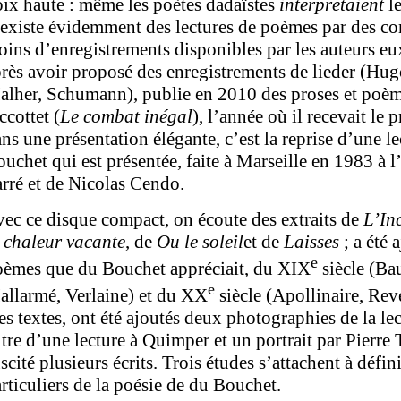
ix haute : même les poètes dadaïstes
interprétaient
le
 existe évidemment des lectures de poèmes par des 
ins d’enregistrements disponibles par les auteurs 
rès avoir proposé des enregistrements de lieder (Hu
lher, Schumann), publie en 2010 des proses et poèm
ccottet (
Le combat inégal
), l’année où il recevait le 
ns une présentation élégante, c’est la reprise d’une 
uchet qui est présentée, faite à Marseille en 1983 à l
rré et de Nicolas Cendo.
ec ce disque compact, on écoute des extraits de
L’In
 chaleur vacante
, de
Ou le soleil
et de
Laisses
; a été 
e
oèmes que du Bouchet appréciait, du XIX
siècle (Ba
e
llarmé, Verlaine) et du XX
siècle (Apollinaire, Rev
s textes, ont été ajoutés deux photographies de la lec
tre d’une lecture à Quimper et un portrait par Pierre 
scité plusieurs écrits. Trois études s’attachent à défini
rticuliers de la poésie de du Bouchet.