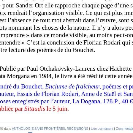
pour Sander Ort elle rapproche chaque page d’une s
ix rendrait l’organisation visible. Ce qui est plus im
est l’absence de tout mot abstrait dans l’œuvre, sont 
ts nommant les choses de la nature. Il n’y a alors peut
mprendre » dans ce monde visible, au moins peut-on 
entendre » C’est la conclusion de Florian Rodari qui 
tre lecture des poèmes de du Bouchet.
Publié par Paul Otchakovsky-Laurens chez Hachette 
ta Morgana en 1984, le livre a été réédité cette anné
ndré du Bouchet,
Enclume de fraîcheur
, poèmes et p
auteur, Essais de Florian Rodari, Anne de Staël et Sa
oses enregistrés par l’auteur, La Dogana, 128 P., 40 €
ubliée par
Sitaudis
le 5 juin.
lié dans
ANTHOLOGIE SANS FRONTIÈRES
,
RECENSIONS
|
Lien permanent
|
Commentair