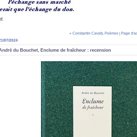
« Constantin Cavafy, Poèmes
|
Page d'ac
21/07/2024
André du Bouchet, Enclume de fraîcheur : recension