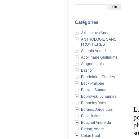
Catégories
Akhmatova Anna
ANTHOLOGIE SANS
FRONTIÈRES
Antonin Artaud
Apollinaire Guillaume
Aragon Louis
Bashô
Baudelaire, Charles
Beck Philippe
« 
Beckett Samuel
Bobrowski Johannes
Bonnefoy Yves
Le
Borges, Jorge Luis
po
Bosc Julien
Bouchet André du
ph
Breton, André
so
Celan Paul