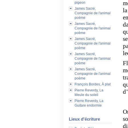
mo
pigeon
James Sacré,
la
Compagnie de l'animal
en
poème
da
James Sacré,
Compagnie de l'animal
qu
poème
se
James Sacré,
Compagnie de l'animal
pa
poème
le
James Sacré,
Compagnie de l'animal
Fl
poème
mo
James Sacré,
Compagnie de l'animal
tr
poème
qu
François Bordes, À plat
Pierre Reverdy, La
d’
Meule du soleil
Pierre Reverdy, La
Guitare endormie
On
so
Lieux d'écriture
di