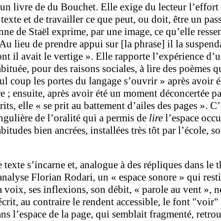
un livre de du Bouchet. Elle exige du lecteur l’effor
 texte et de travailler ce que peut, ou doit, être un pass
ne de Staël exprime, par une image, ce qu’elle ressen
Au lieu de prendre appui sur [la phrase] il la suspend
nt il avait le vertige ». Elle rapporte l’expérience d’
bituée, pour des raisons sociales, à lire des poèmes q
ul coup les portes du langage s’ouvrir » après avoir
re ; ensuite, après avoir été un moment déconcertée pa
rits, elle « se prit au battement d’ailes des pages ». 
ngulière de l’oralité qui a permis de
lire
l’espace occup
bitudes bien ancrées, installées très tôt par l’école, so
 texte s’incarne et, analogue à des répliques dans le 
analyse Florian Rodari, un « espace sonore » qui resti
 voix, ses inflexions, son débit, « parole au vent », n
écrit, au contraire le rendent accessible, le font "voir
ns l’espace de la page, qui semblait fragmenté, retrou