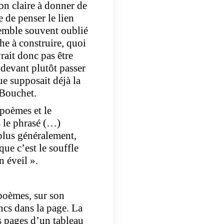
on claire à donner de
re de penser le lien
 semble souvent oublié
he à construire, quoi
ait donc pas être
 devant plutôt passer
que supposait déjà la
 Bouchet.
 poèmes et le
 le phrasé (…)
 plus généralement,
que c’est le souffle
n éveil ».
 poèmes, sur son
ncs dans la page. La
s pages d’un tableau