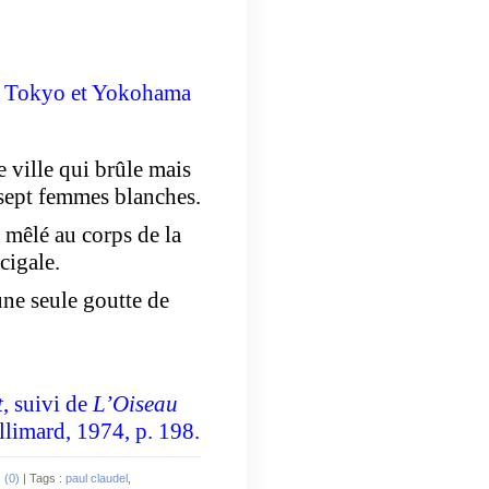
e Tokyo
et Yokohama
e ville qui brûle mais
 sept femmes blanches.
t mêlé au corps de la
 cigale.
une seule goutte de
t
, suivi de
L’Oiseau
llimard, 1974, p. 198.
 (0)
| Tags :
paul claudel
,