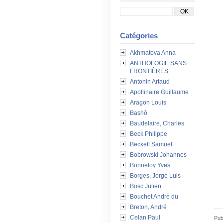
Catégories
Akhmatova Anna
ANTHOLOGIE SANS
FRONTIÈRES
Antonin Artaud
Apollinaire Guillaume
Aragon Louis
Bashô
Baudelaire, Charles
Beck Philippe
Beckett Samuel
Bobrowski Johannes
Bonnefoy Yves
Borges, Jorge Luis
Bosc Julien
Bouchet André du
Breton, André
Celan Paul
Pub