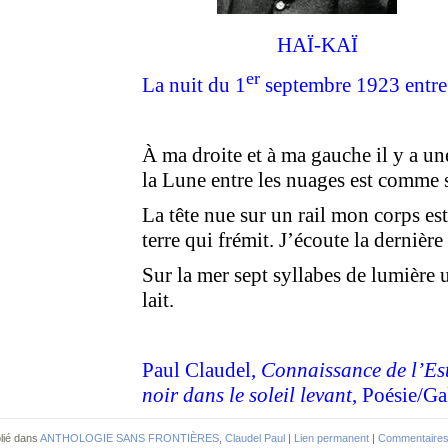
HAÏ-KAÏ
er
La nuit du 1
septembre 1923 entr
À ma droite et à ma gauche il y a un
la Lune entre les nuages est comme
La tête nue sur un rail mon corps es
terre qui frémit. J’écoute la dernière
Sur la mer sept syllabes de lumière 
lait.
Paul Claudel,
Connaissance de l’Es
noir dans le soleil levant
, Poésie/Ga
lié dans
ANTHOLOGIE SANS FRONTIÈRES
,
Claudel Paul
|
Lien permanent
|
Commentaires