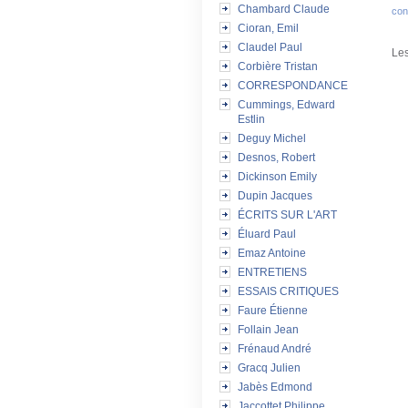
Chambard Claude
con
Cioran, Emil
Claudel Paul
Les
Corbière Tristan
CORRESPONDANCE
Cummings, Edward
Estlin
Deguy Michel
Desnos, Robert
Dickinson Emily
Dupin Jacques
ÉCRITS SUR L'ART
Éluard Paul
Emaz Antoine
ENTRETIENS
ESSAIS CRITIQUES
Faure Étienne
Follain Jean
Frénaud André
Gracq Julien
Jabès Edmond
Jaccottet Philippe