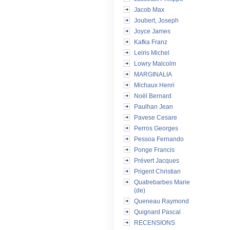
Jacob Max
Joubert, Joseph
Joyce James
Kafka Franz
Leiris Michel
Lowry Malcolm
MARGINALIA
Michaux Henri
Noël Bernard
Paulhan Jean
Pavese Cesare
Perros Georges
Pessoa Fernando
Ponge Francis
Prévert Jacques
Prigent Christian
Quatrebarbes Marie
(de)
Queneau Raymond
Quignard Pascal
RECENSIONS