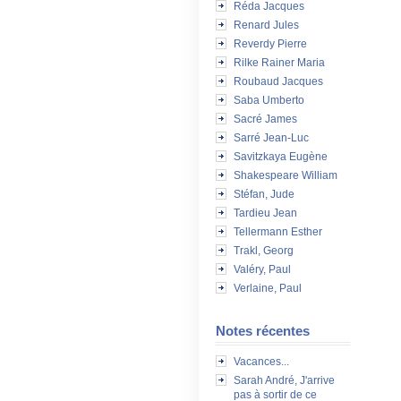
Réda Jacques
Renard Jules
Reverdy Pierre
Rilke Rainer Maria
Roubaud Jacques
Saba Umberto
Sacré James
Sarré Jean-Luc
Savitzkaya Eugène
Shakespeare William
Stéfan, Jude
Tardieu Jean
Tellermann Esther
Trakl, Georg
Valéry, Paul
Verlaine, Paul
Notes récentes
Vacances...
Sarah André, J'arrive
pas à sortir de ce