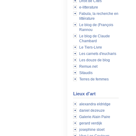
Droit de Cités
e-litterature
Fabula, la recherche en
littérature
Le blog de (François
Rannou
Le blog de Claude
Chambard
Le Tiers-Livre
Les carnets d'eucharis
Les douze de blog
Remue.net
Sitaudis
Terres de femmes
Lieux d'art
alexandra eldridge
daniel dezeuze
Galerie Alain Paire
gerard verdijk
josephine sloet