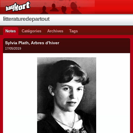
litteraturedepartout
Notes
Catégories
Archives
Tags
Sylvia Plath, Arbres d'hiver
17/05/2019