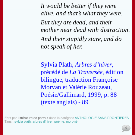
It would be better if they were
alive, and that’s what they were.
But they are dead, and their
mother near dead with distraction.
And their stupidly stare, and do
not speak of her.
Sylvia Plath,
Arbres d’hiver
,
précédé de
La Traversée
, édition
bilingue, traduction Françoise
Morvan et Valérie Rouzeau,
Poésie/Gallimard, 1999, p. 88
(texte anglais) - 89.
Écrit par
Littérature de partout
dans la catégorie
ANTHOLOGIE SANS FRONTIÈRES
|
Tags :
sylvia plath
,
arbres d'hiver
,
poème
,
mort-né
0