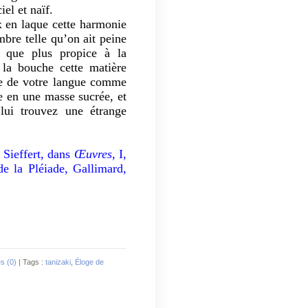
el et naïf.
x en laque cette harmonie
bre telle qu’on ait peine
a que plus propice à la
la bouche cette matière
nte de votre langue comme
ée en une masse sucrée, et
lui trouvez une étrange
 Sieffert, dans
Œuvres
, I,
e la Pléiade, Gallimard,
s (0)
| Tags :
tanizaki
,
Éloge de