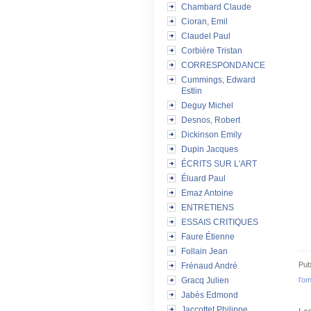
Chambard Claude
Cioran, Emil
Claudel Paul
Corbière Tristan
CORRESPONDANCE
Cummings, Edward
Estlin
Deguy Michel
Desnos, Robert
Dickinson Emily
Dupin Jacques
ÉCRITS SUR L'ART
Éluard Paul
Emaz Antoine
ENTRETIENS
ESSAIS CRITIQUES
Faure Étienne
Follain Jean
Pub
Frénaud André
Gracq Julien
l’o
Jabès Edmond
Jaccottet Philippe