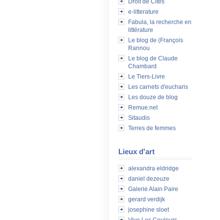
Droit de Cités
e-litterature
Fabula, la recherche en
littérature
Le blog de (François
Rannou
Le blog de Claude
Chambard
Le Tiers-Livre
Les carnets d'eucharis
Les douze de blog
Remue.net
Sitaudis
Terres de femmes
Lieux d'art
alexandra eldridge
daniel dezeuze
Galerie Alain Paire
gerard verdijk
josephine sloet