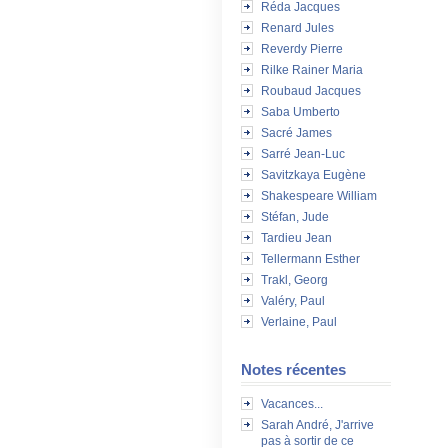
Réda Jacques
Renard Jules
Reverdy Pierre
Rilke Rainer Maria
Roubaud Jacques
Saba Umberto
Sacré James
Sarré Jean-Luc
Savitzkaya Eugène
Shakespeare William
Stéfan, Jude
Tardieu Jean
Tellermann Esther
Trakl, Georg
Valéry, Paul
Verlaine, Paul
Notes récentes
Vacances...
Sarah André, J'arrive
pas à sortir de ce