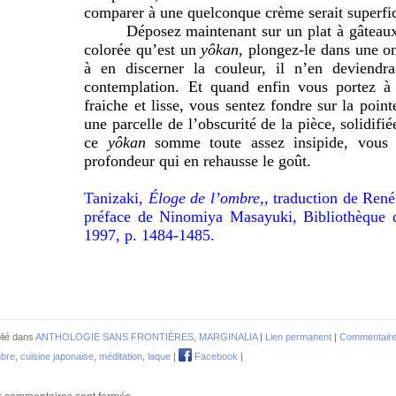
comparer à une quelconque crème serait superfici
Déposez maintenant sur un plat à gâteau
colorée qu’est un
yôkan
, plongez-le dans une om
à en discerner la couleur, il n’en deviendr
contemplation. Et quand enfin vous portez à 
fraiche et lisse, vous sentez fondre sur la poi
une parcelle de l’obscurité de la pièce, solidifi
ce
yôkan
somme toute assez insipide, vous 
profondeur qui en rehausse le goût.
Tanizaki,
Éloge de l’ombre,
, traduction de René
préface de Ninomiya Masayuki, Bibliothèque d
1997, p. 1484-1485.
lié dans
ANTHOLOGIE SANS FRONTIÈRES
,
MARGINALIA
|
Lien permanent
|
Commentaire
mbre
,
cuisine japonaise
,
méditation
,
laque
|
Facebook
|