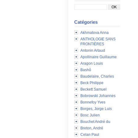
Catégories
Akhmatova Anna
ANTHOLOGIE SANS
FRONTIÈRES
Antonin Artaud
Apollinaire Guillaume
Aragon Louis
Bashô
Baudelaire, Charles
Beck Philippe
Beckett Samuel
Bobrowski Johannes
Bonnefoy Yves
Borges, Jorge Luis
Bosc Julien
Bouchet André du
Breton, André
Celan Paul