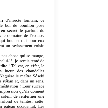
ri d’insecte lointain, ce
t le bol de bouillon posé
 en secret le parfum du
s le domaine de l’extase.
 qui bout et qui pour eux
ent un ravissement voisin
st pas chose qui se mange,
lui-là, je serais tenté de
ite ! Tel est, en effet, le
la lueur des chandelles
. Naguère le maître Sôseki
s
yôkan
et, dans un sens,
a méditation ? Leur surface
impression qu’ils donnent
 soleil, de renfermer une
rofond de teintes, cette
n gâteau occidental. Les