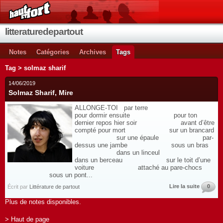
litteraturedepartout
Notes
Catégories
Archives
Tags
Tag > solmaz sharif
14/06/2019
Solmaz Sharif, Mire
ALLONGE-TOI par terre
pour dormir ensuite pour ton
dernier repos hier soir avant d’être
compté pour mort sur un brancard
sur une épaule par-
dessus une jambe sous un bras
dans un linceul
dans un berceau sur le toit d’une
voiture attaché au pare-chocs
sous un pont...
Lire la suite
0
Écrit par
Littérature de partout
Plus de notes disponibles.
> Haut de page