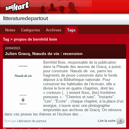
litteraturedepartout
Notes
Catégories
Archives
Tags
Tag > propos de bernhild boie
22/04/2021
Julien Gracq, Nœuds de vie : recension
Bernhild Boie, responsable de la publication
dans la Pléiade des œuvres de Gracq, a puisé,
pour construire Nœuds de vie, parmi les
fragments de prose conservés dans le fonds
déposé à la Bibliothèque nationale. Pour
conserver les habitudes de l’écrivain, elle a
divisé le livre en quatre chapitres, dont les
« contours (...) restent flous, (les) frontières
poreuses » : "Chemins et rues", "Instants",
"Lire", "Écrire" ; chaque chapitre, à la place d’un
exergue, s’ouvre avec une photographie
empruntée aux archives de Gracq. On retrouve
dans ces proses les thèmes et l’écriture des ...
Lire la suite
0
Écrit par
Littérature de partout