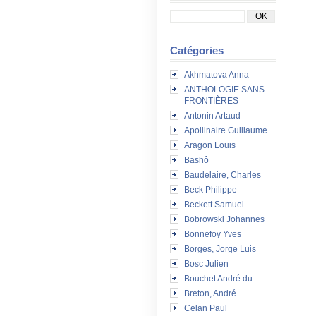
Catégories
Akhmatova Anna
ANTHOLOGIE SANS
FRONTIÈRES
Antonin Artaud
Apollinaire Guillaume
Aragon Louis
Bashô
Baudelaire, Charles
Beck Philippe
Beckett Samuel
Bobrowski Johannes
Bonnefoy Yves
Borges, Jorge Luis
Bosc Julien
Bouchet André du
Breton, André
Celan Paul