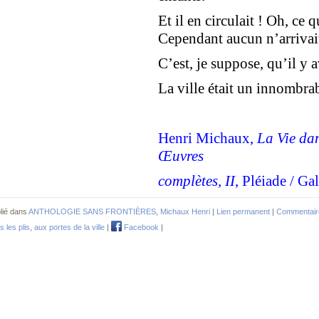
Et il en circulait ! Oh, ce q
Cependant aucun n’arrivait
C’est, je suppose, qu’il y a
La ville était un innombrab
Henri Michaux,
La Vie dan
Œuvres
complètes, II
, Pléiade / Ga
lié dans
ANTHOLOGIE SANS FRONTIÈRES
,
Michaux Henri
|
Lien permanent
|
Commentair
s les plis
,
aux portes de la ville
|
Facebook
|