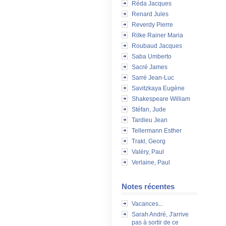
Réda Jacques
Renard Jules
Reverdy Pierre
Rilke Rainer Maria
Roubaud Jacques
Saba Umberto
Sacré James
Sarré Jean-Luc
Savitzkaya Eugène
Shakespeare William
Stéfan, Jude
Tardieu Jean
Tellermann Esther
Trakl, Georg
Valéry, Paul
Verlaine, Paul
Notes récentes
Vacances...
Sarah André, J'arrive
pas à sortir de ce