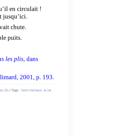
u’il en circulait !
 jusqu’ici.
vait chute.
le puits.
s les plis
, dans
llimard, 2001, p. 193.
es (0)
| Tags :
henri michaux
,
la vie