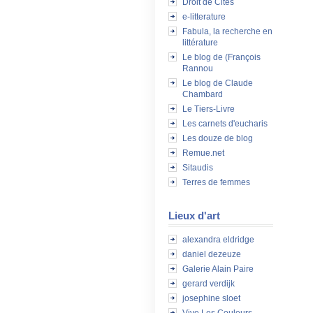
Droit de Cités
e-litterature
Fabula, la recherche en
littérature
Le blog de (François
Rannou
Le blog de Claude
Chambard
Le Tiers-Livre
Les carnets d'eucharis
Les douze de blog
Remue.net
Sitaudis
Terres de femmes
Lieux d'art
alexandra eldridge
daniel dezeuze
Galerie Alain Paire
gerard verdijk
josephine sloet