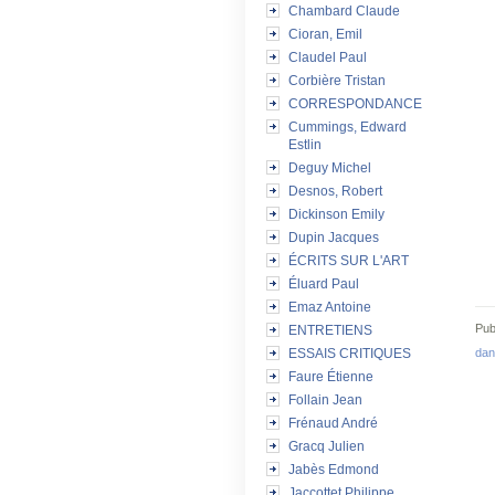
Chambard Claude
Cioran, Emil
Claudel Paul
Corbière Tristan
CORRESPONDANCE
Cummings, Edward
Estlin
Deguy Michel
Desnos, Robert
Dickinson Emily
Dupin Jacques
ÉCRITS SUR L'ART
Éluard Paul
Emaz Antoine
Pub
ENTRETIENS
dan
ESSAIS CRITIQUES
Faure Étienne
Follain Jean
Frénaud André
Gracq Julien
Jabès Edmond
Jaccottet Philippe