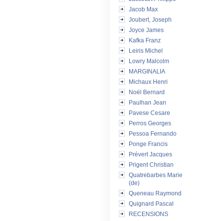
Jacob Max
Joubert, Joseph
Joyce James
Kafka Franz
Leiris Michel
Lowry Malcolm
MARGINALIA
Michaux Henri
Noël Bernard
Paulhan Jean
Pavese Cesare
Perros Georges
Pessoa Fernando
Ponge Francis
Prévert Jacques
Prigent Christian
Quatrebarbes Marie
(de)
Queneau Raymond
Quignard Pascal
RECENSIONS