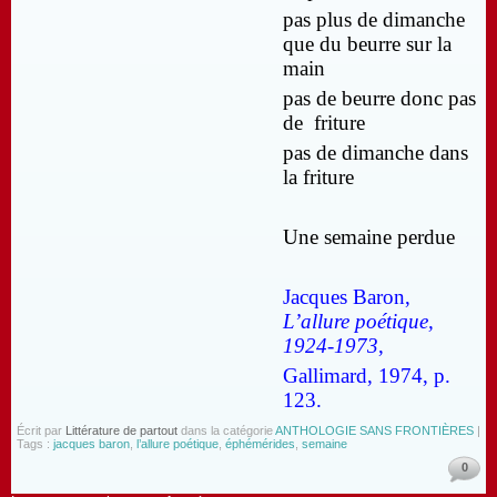
pas plus de dimanche
que du beurre sur la
main
pas de beurre donc pas
de friture
pas de dimanche dans
la friture
Une semaine perdue
Jacques Baron,
L’allure poétique,
1924-1973
,
Gallimard, 1974, p.
123.
Écrit par
Littérature de partout
dans la catégorie
ANTHOLOGIE SANS FRONTIÈRES
|
Tags :
jacques baron
,
l’allure poétique
,
éphémérides
,
semaine
0