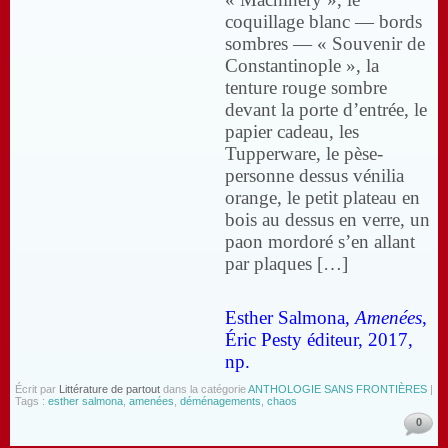
coquillage blanc — bords
sombres — « Souvenir de
Constantinople », la
tenture rouge sombre
devant la porte d’entrée, le
papier cadeau, les
Tupperware, le pèse-
personne dessus vénilia
orange, le petit plateau en
bois au dessus en verre, un
paon mordoré s’en allant
par plaques […]
Esther Salmona,
Amenées
,
Éric Pesty éditeur, 2017,
np.
Écrit par
Littérature de partout
dans la catégorie
ANTHOLOGIE SANS FRONTIÈRES
|
Tags :
esther salmona
,
amenées
,
déménagements
,
chaos
0