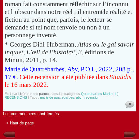
roman fait constamment réfléchir sur l’inconnu
et l’obscur dans notre réel ; il entremêle réalité et
fiction au point que, parfois, le lecteur se
demande si tel nom renvoie ou non à un
personnage inventé.
* Georges Didi-Huberman,
Atlas ou le gai savoir
inquiet, L’œil de l’histoire’, 3
, éditions de
Minuit, 2011, p. 14.
Marie de Quatrebarbes,
Aby
, P.O.L, 2022, 208 p.,
17 €.
Cette recension a été publiée dans
Sitaudis
le 16 mars 2022.
Écrit par
Littérature de partout
dans les catégories
Quatrebarbes Marie (de)
,
RECENSIONS
| Tags :
marie de quatrebarbes
,
aby : recension
0
Les commentaires sont fermés.
> Haut de page